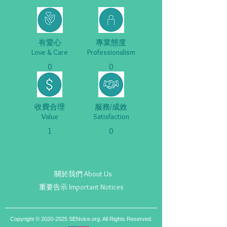
有愛心
專業態度
Love & Care
Professionalism
0
0
收費合理
服務/成效
Value
Satisfaction
1
0
關於我們 About Us
重要告示 Important Notices
Copyright ©
2020-2025
SENvice.org. All Rights Reserved.