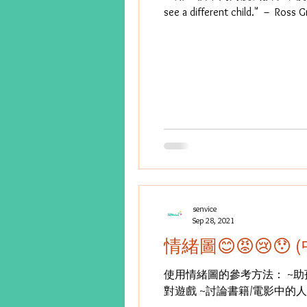
see a different child." － R
senvice
Sep 28, 2021
情緒圖😊😡😢😯 
使用情緒圖的參考方法： ~助
對遊戲 ~討論書籍/電影中的人物的感