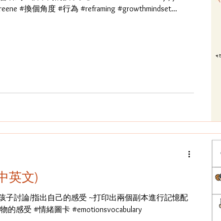
oss Greene #換個角度 #行為 #reframing #growthmindset...
(中英文)
孩子討論/指出自己的感受 ~打印出兩個副本進行記憶配
受 #情緒圖卡 #emotionsvocabulary