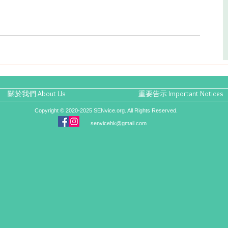
關於我們 About Us
重要告示 Important Notices
Copyright © 2020-2025 SENvice.org. All Rights Reserved.
senvicehk@gmail.com