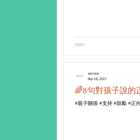
senvice
Sep 28, 2021
🌈8句對孩子說的
#親子關係 #支持 #鼓勵 #正