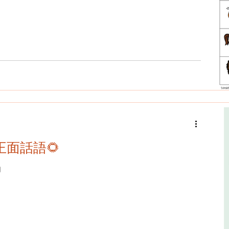
正面話語🌻
向