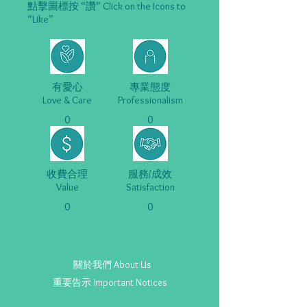
點擊圖標按 “讚” Click on the Icons to
“Like”
有愛心
專業態度
Love & Care
Professionalism
0
0
收費合理
服務/成效
Value
Satisfaction
0
0
關於我們 About Us
重要告示 Important Notices