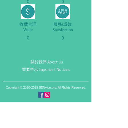
0
0
收費合理
服務/成效
Value
Satisfaction
0
0
關於我們 About Us
重要告示 Important Notices
Copyright ©
2020-2025
SENvice.org. All Rights Reserved.