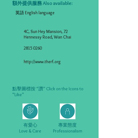
額外提供服務 Also available:
英語 English language
4C, Sun Hey Mansion, 72
Hennessy Road, Wan Chai
2815 0260
http://www.therf.org
點擊圖標按 “讚” Click on the Icons to
“Like”
有愛心
專業態度
Love & Care
Professionalism