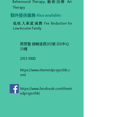
Behavioural Therapy, 藝術治療 Art
Therapy
額外提供服務 Also available:
低收入家庭減費 Fee Reduction for
Low-Income Family
西營盤 德輔道西202號 202中心
25樓
2915 5000
https://www.themindprojecthk.c
om/
https://www.facebook.com/themi
ndprojecthk/