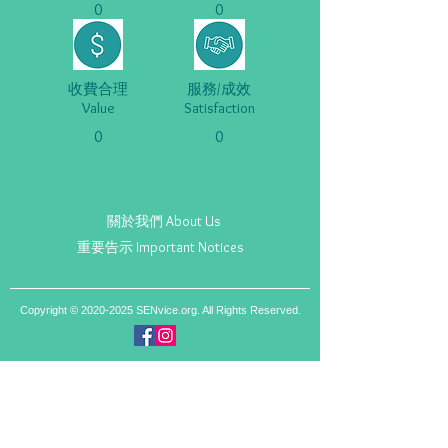
0
0
收費合理
服務/成效
Value
Satisfaction
0
0
關於我們 About Us
重要告示 Important Notices
Copyright ©
2020-2025
SENvice.org. All Rights Reserved.