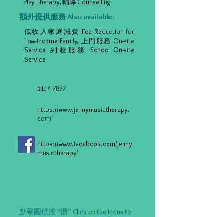
Play Therapy, 輔導 Counselling
額外提供服務 Also available:
低收入家庭減費 Fee Reduction for
Low-Income Family, 上門服務 On-site
Service, 到校服務 School On-site
Service
5114 7877
https://www.jennymusictherapy.
com/
https://www.facebook.com/jenny
musictherapy/
點擊圖標按 “讚” Click on the Icons to