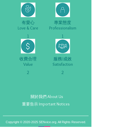
有愛心
專業態度
Love & Care
Professionalism
1
1
收費合理
服務/成效
Value
Satisfaction
2
2
關於我們 About Us
重要告示 Important Notices
Copyright ©
2020-2025
SENvice.org. All Rights Reserved.