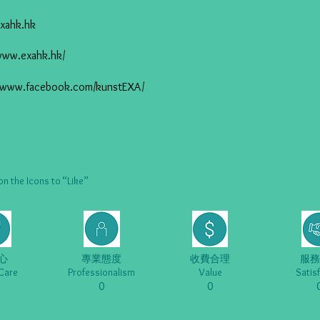
xahk.hk
/www.exahk.hk/
//www.facebook.com/kunstEXA/
he Icons to “Like”
心
專業態度
收費合理
服務
Care
Professionalism
Value
Satis
0
0