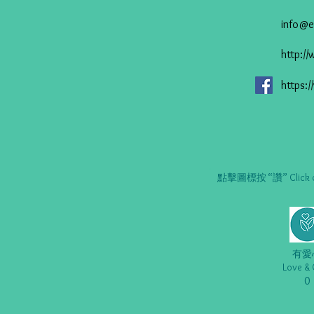
info@e
http:/
https:
點擊圖標按 “讚” Click on t
有愛
Love & 
0