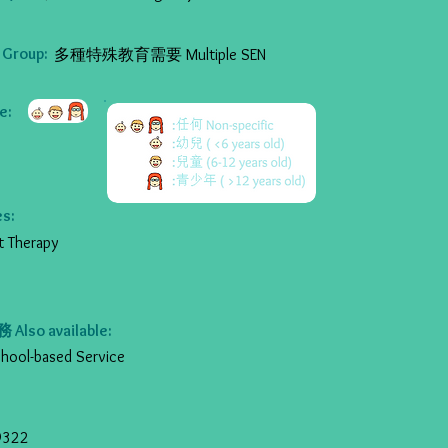
Group:
多種特殊教育需要 Multiple SEN
:
s:
Therapy
so available:
l-based Service
9322