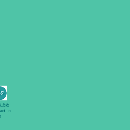
/成效
faction
0