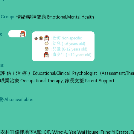
Group:
情緒/精神健康 Emotional/Mental Health
:
s:
療) Educational/Clinical Psychologist (Assessment/Th
g, 職業治療 Occupational Therapy, 家長支援 Parent Support
so available:
宜偉樓地下A翼; G/F, Wing A, Yee Wai House, Tsing Yi Estate, Tsi