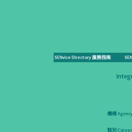
SENvice Directory 服務指南
SE
Integ
機構 Agency
類別 Catego