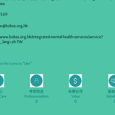
ries
4569
w@bokss.org.hk
/www.bokss.org.hk/integrated-mental-health-services/service?
&_lang=zh-TW
he Icons to “Like”
心
專業態度
收費合理
服務
Care
Professionalism
Value
Satis
0
0