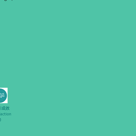
/成效
faction
0