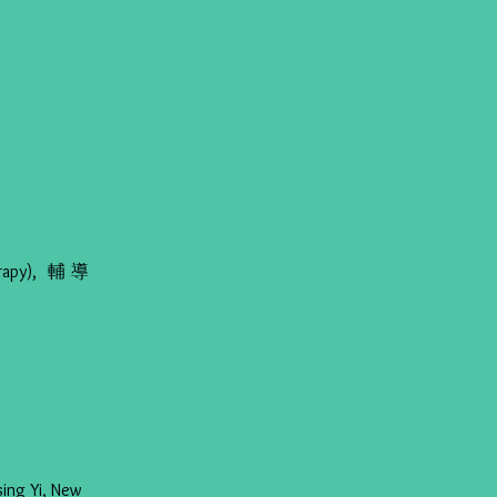
erapy), 輔導
ng Yi, New