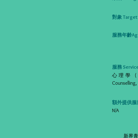
對象 Target 
服務年齡Age
服務 Service
心理學 (評估/治
Counsellin
額外提供服務 Al
N/A
新界青衣村