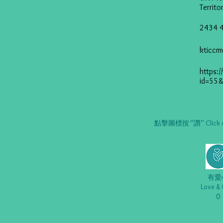
Territo
2434 
kticcm
https:/
id=55
點擊圖標按 “讚” Click on t
有愛
Love & 
0