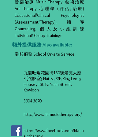
音樂治療 Music Therapy, 藝術治療
Art Therapy, 心理學 (評估/治療)
Educational/Clinical Psychologist
(Assessment/Therapy), 輔導
Counselling, 個人及小組訓練
Individual/ Group Trainings
額外提供服務 Also available:
到校服務 School On-site Service
九龍旺角花園街130號景亮大廈
3字樓B室; Flat B , 3/F, King Leong
House , 130 Fa Yuen Street,
Kowloon
3904 3670
http://www.hkmusictherapy.org/
https://www.facebook.com/hkmu
sictherapy