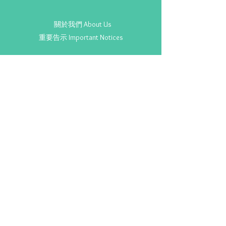
關於我們 About Us
重要告示 Important Notices
Copyright ©
2020-2025
SENvice.org. All Rights Reserved.