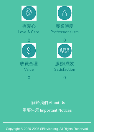
有愛心
專業態度
Love & Care
Professionalism
0
0
收費合理
服務/成效
Value
Satisfaction
0
0
關於我們 About Us
重要告示 Important Notices
Copyright ©
2020-2025
SENvice.org. All Rights Reserved.