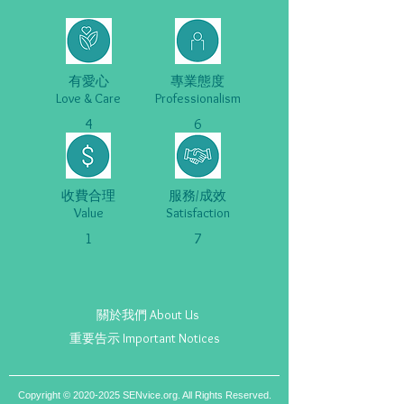
有愛心
專業態度
Love & Care
Professionalism
4
6
收費合理
服務/成效
Value
Satisfaction
1
7
關於我們 About Us
重要告示 Important Notices
Copyright ©
2020-2025
SENvice.org. All Rights Reserved.