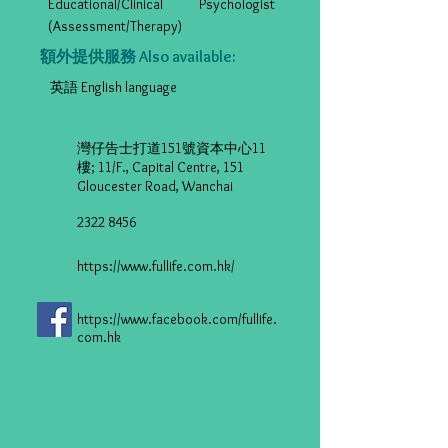
Educational/Clinical Psychologist
(Assessment/Therapy)
額外提供服務 Also available:
英語 English language
灣仔告士打道151號資本中心11
樓; 11/F., Capital Centre, 151
Gloucester Road, Wanchai
2322 8456
https://www.fullife.com.hk/
https://www.facebook.com/fullife.
com.hk