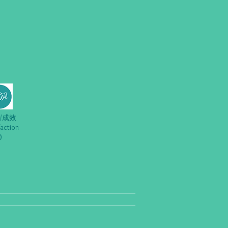
/成效
faction
0