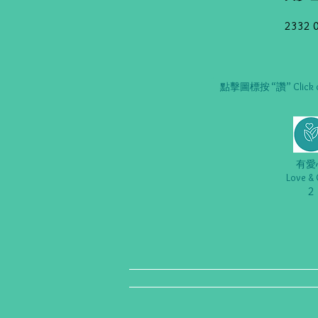
2332 
點擊圖標按 “讚” Click on t
有愛
Love & 
2