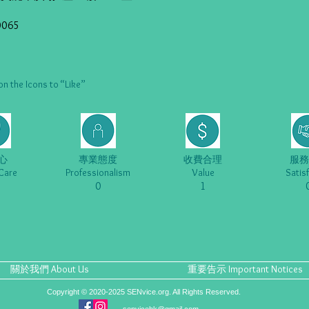
0065
he Icons to “Like”
心
專業態度
收費合理
服務
Care
Professionalism
Value
Satis
0
1
關於我們 About Us
重要告示 Important Notices
Copyright © 2020-2025 SENvice.org. All Rights Reserved.