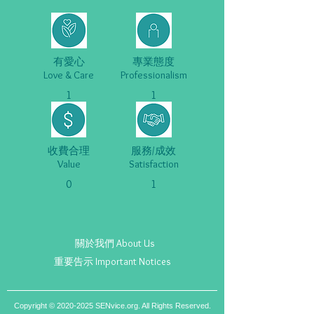
有愛心
專業態度
Love & Care
Professionalism
1
1
收費合理
服務/成效
Value
Satisfaction
0
1
關於我們 About Us
重要告示 Important Notices
Copyright ©
2020-2025
SENvice.org. All Rights Reserved.