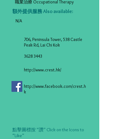
職業治療 Occupational Therapy
額外提供服務 Also available:
N/A
706, Peninsula Tower, 538 Castle
Peak Rd, Lai Chi Kok
3628 3443
http://www.crest.hk/
http://www.facebook.com/crest.h
k
點擊圖標按 “讚” Click on the Icons to
“Like”