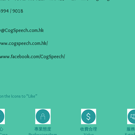
994 / 9018
py@CogSpeech.com.hk
/www.cogspeech.com.hk/
//www.facebook.com/CogSpeech/
he Icons to “Like”
心
專業態度
收費合理
服務
Care
Professionalism
Value
Satis