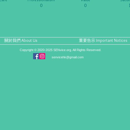
0
0
關於我們 About Us
重要告示 Important Notices
Copyright © 2020-2025 SENvice.org. All Rights Reserved.
senvicehk@gmail.com