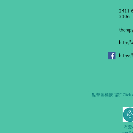
2411 6
3306
thera
http:/
https:
點擊圖標按 “讚” Click on t
有愛
Love & 