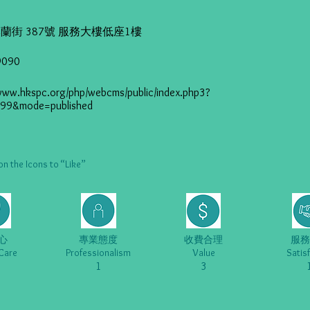
蘭街 387號 服務大樓低座1樓
9090
/www.hkspc.org/php/webcms/public/index.php3?
999&mode=published
he Icons to “Like”
心
專業態度
收費合理
服務
Care
Professionalism
Value
Satis
1
3