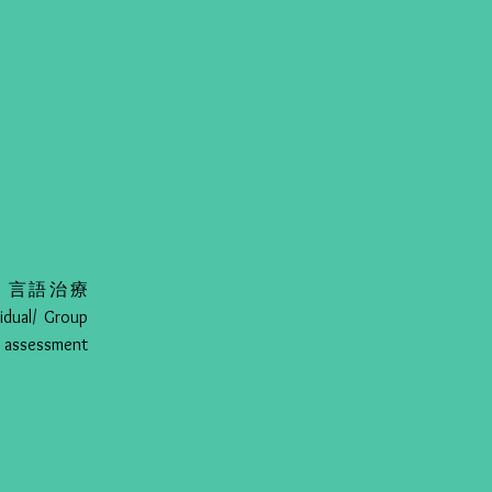
apy), 言語治療
al/ Group
assessment