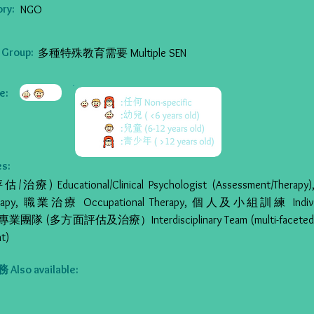
ry:
NGO
Group:
多種特殊教育需要 Multiple SEN
:
s:
療) Educational/Clinical Psychologist (Assessment/Ther
erapy, 職業治療 Occupational Therapy, 個人及小組訓練 Individu
 跨專業團隊 (多方面評估及治療）Interdisciplinary Team (multi-faceted 
t)
so available: