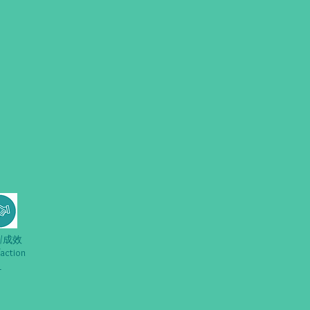
/成效
faction
1