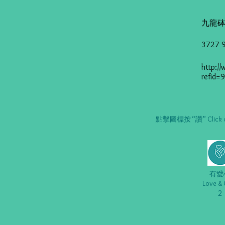
九龍砵
3727 
http:/
refid=
點擊圖標按 “讚” Click on t
有愛
Love & 
2