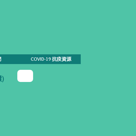
們
COVID-19 抗疫資源
環)