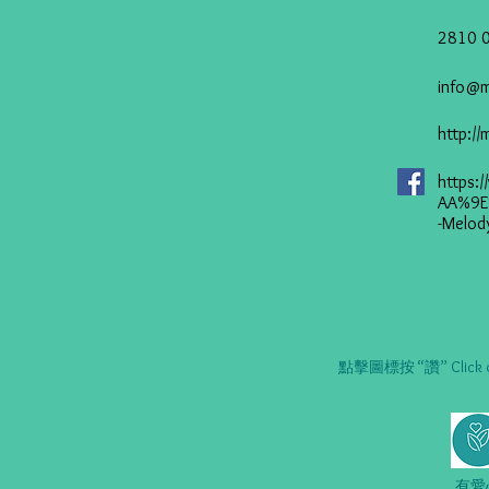
2810 
info@m
http:/
https
AA%9
-Melod
點擊圖標按 “讚” Click on t
有愛