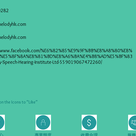
0282
elodyhk.com
/melodyhk.com
://www.facebook.com/%E6%82%85%E9%9F%BB%E8%A8%80%E8%
E%E5%8F%8A%E8%81%BD%E8%A6%BA%E4%B8%AD%E5%BF%83
y-Speech-Hearing-Institute-Ltd-559019067472260/
he Icons to “Like”
心
專業態度
收費合理
服務