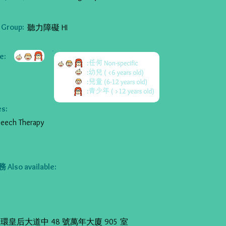
Group:
聽力障礙 HI
:
s:
ch Therapy
so available:
環皇后大道中 48 號萬年大廈 905 室