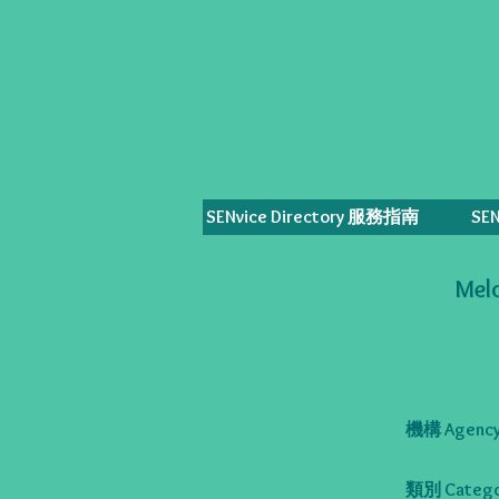
SENvice Directory 服務指南
SE
Mel
機構 Agency
類別 Catego