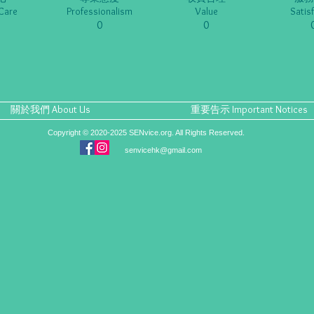
Care
Professionalism
Value
Satis
0
0
關於我們 About Us
重要告示 Important Notices
Copyright © 2020-2025 SENvice.org. All Rights Reserved.
senvicehk@gmail.com