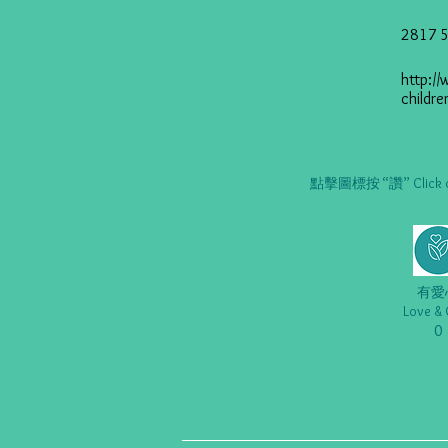
2817 
http://
childre
點擊圖標按 “讚” Click on t
有愛
Love & 
0