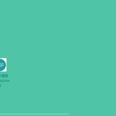
/成效
faction
0