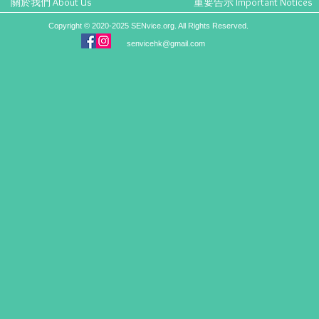
關於我們 About Us
重要告示 Important Notices
Copyright © 2020-2025 SENvice.org. All Rights Reserved.
senvicehk@gmail.com