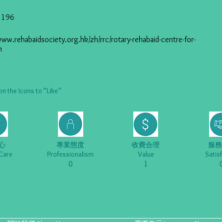
5196
www.rehabaidsociety.org.hk/zh/rrc/rotary-rehabaid-centre-for-
n
he Icons to “Like”
心
專業態度
收費合理
服務
Care
Professionalism
Value
Satis
0
1