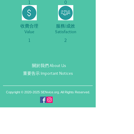
1
0
收費合理
服務/成效
Value
Satisfaction
1
2
關於我們 About Us
重要告示 Important Notices
Copyright ©
2020-2025
SENvice.org. All Rights Reserved.