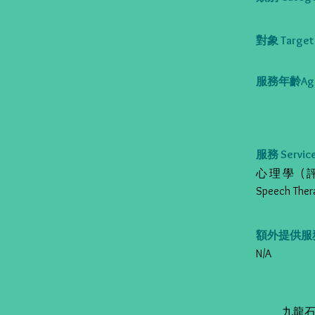
對象 Target 
服務年齡Age
服務 Service
心理學 (評估/治
Speech The
額外提供服務 Al
N/A
九龍石