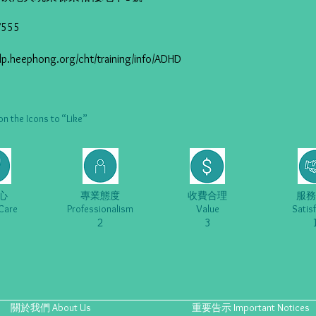
7555
slp.heephong.org/cht/training/info/ADHD
he Icons to “Like”
心
專業態度
收費合理
服務
Care
Professionalism
Value
Satis
2
3
關於我們 About Us
重要告示 Important Notices