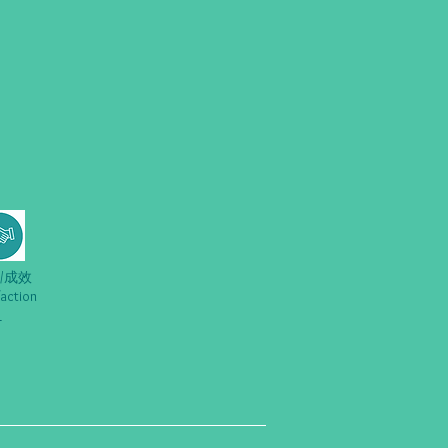
/成效
faction
1