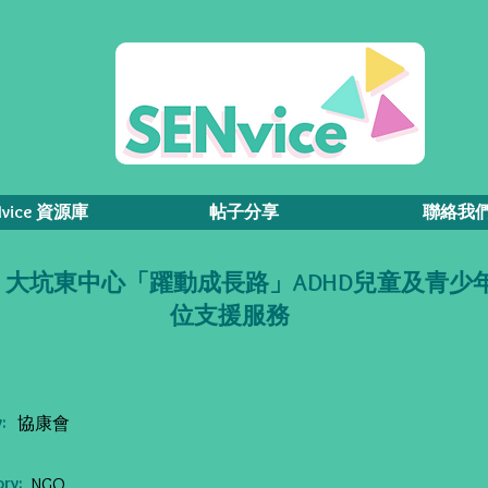
Nvice 資源庫
帖子分享
聯絡我
- 大坑東中心「躍動成長路」ADHD兒童及青少
位支援服務
:
協康會
ry:
NGO